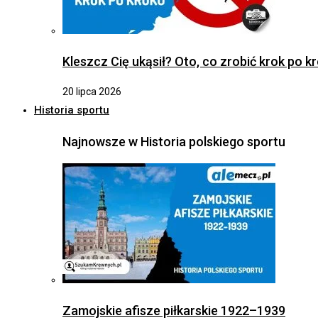
Kleszcz Cię ukąsił? Oto, co zrobić krok po k
20 lipca 2026
Historia sportu
Najnowsze w Historia polskiego sportu
Zamojskie afisze piłkarskie 1922–1939