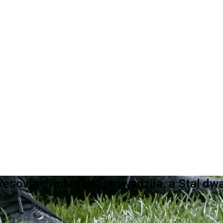
Resovia dwukrotnie prowadziła, a Stal dw