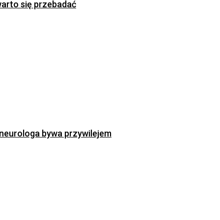
warto się przebadać
neurologa bywa przywilejem