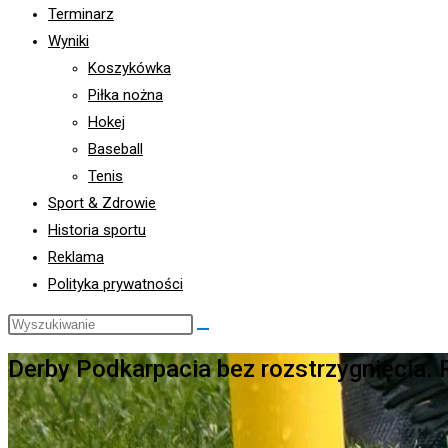
Terminarz
Wyniki
Koszykówka
Piłka nożna
Hokej
Baseball
Tenis
Sport & Zdrowie
Historia sportu
Reklama
Polityka prywatności
Search
this
Derby Podkarpacia bez rozstrzygnięcia. 
website