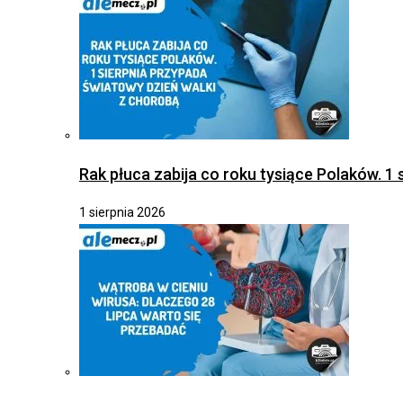
Rak płuca zabija co roku tysiące Polaków. 1
1 sierpnia 2026