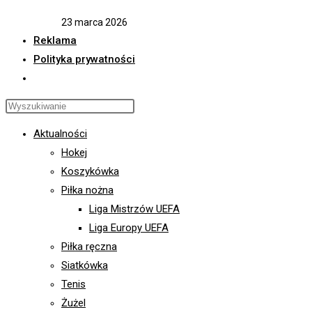
23 marca 2026
Reklama
Polityka prywatności
Toggle
website
Press
search
Escape
Aktualności
to
Hokej
close
Koszykówka
the
Piłka nożna
search
Liga Mistrzów UEFA
panel.
Liga Europy UEFA
Piłka ręczna
Siatkówka
Tenis
Żużel