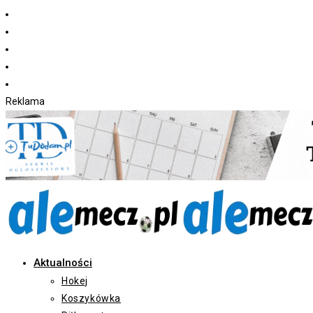
Koniec
treści
Reklama
Aktualności
Hokej
Koszykówka