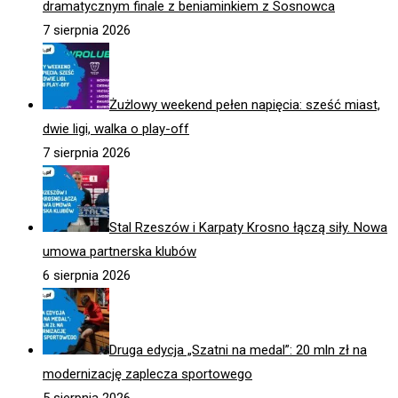
dramatycznym finale z beniaminkiem z Sosnowca
7 sierpnia 2026
Żużlowy weekend pełen napięcia: sześć miast,
dwie ligi, walka o play-off
7 sierpnia 2026
Stal Rzeszów i Karpaty Krosno łączą siły. Nowa
umowa partnerska klubów
6 sierpnia 2026
Druga edycja „Szatni na medal”: 20 mln zł na
modernizację zaplecza sportowego
5 sierpnia 2026