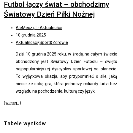
Futbol łączy świat – obchodzimy
Światowy Dzień Piłki Nożnej
Post
AleMecz.pl - Aktualności
author:
Post
10 grudnia 2025
opublikowany:
Post
Aktualności
/
Sport&Zdrowie
category:
Dziś, 10 grudnia 2025 roku, w środę, na całym świecie
obchodzony jest Światowy Dzień Futbolu – święto
najpopularniejszej dyscypliny sportowej na planecie.
To wyjątkowa okazja, aby przypomnieć o sile, jaką
niesie ze sobą gra, która jednoczy miliardy ludzi bez
względu na pochodzenie, kulturę czy język.
(więcej…)
Tabele wyników