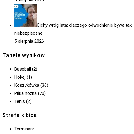
Cichy wróg lata: dlaczego odwodnienie bywa tak
niebezpieczne
5 sierpnia 2026
Tabele wyników
Baseball
(2)
Hokej
(1)
Koszykówka
(36)
Piłka nożna
(70)
Tenis
(2)
Strefa kibica
Terminarz