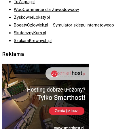
TuZagraj.pl
WooCommerce dla Zawodowców
ZyskowneLokaty.pl
BogatyCzlowiek.pl – Symulator sklepu internetowego
SkutecznyKurs.pl
SzukamKrewnych.pl
Reklama