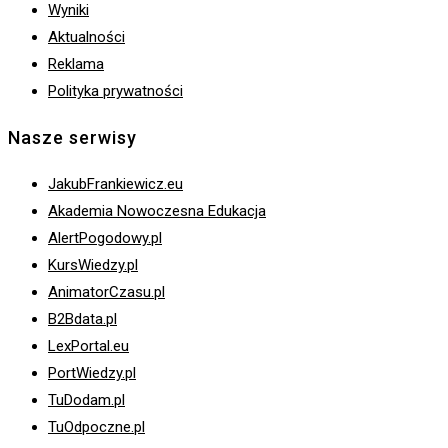
Wyniki
Aktualności
Reklama
Polityka prywatności
Nasze serwisy
JakubFrankiewicz.eu
Akademia Nowoczesna Edukacja
AlertPogodowy.pl
KursWiedzy.pl
AnimatorCzasu.pl
B2Bdata.pl
LexPortal.eu
PortWiedzy.pl
TuDodam.pl
TuOdpoczne.pl