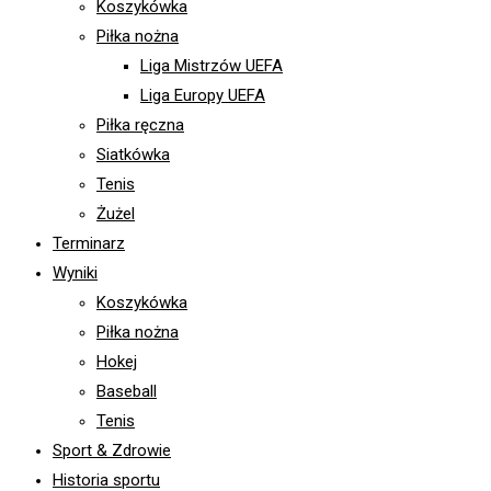
Koszykówka
the
Piłka nożna
search
Liga Mistrzów UEFA
panel.
Liga Europy UEFA
Piłka ręczna
Siatkówka
Tenis
Żużel
Terminarz
Wyniki
Koszykówka
Piłka nożna
Hokej
Baseball
Tenis
Sport & Zdrowie
Historia sportu