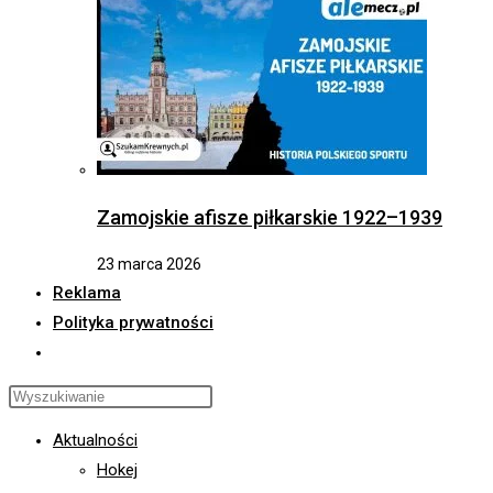
Zamojskie afisze piłkarskie 1922–1939
23 marca 2026
Reklama
Polityka prywatności
Toggle
website
Press
search
Escape
Aktualności
to
Hokej
close