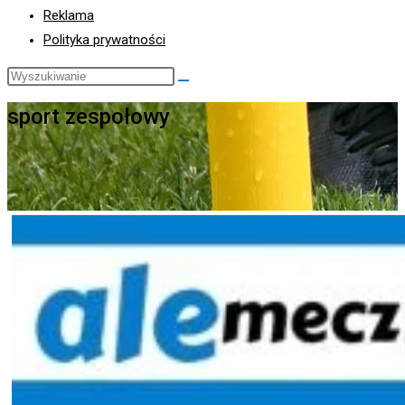
Reklama
Polityka prywatności
Search
this
sport zespołowy
website