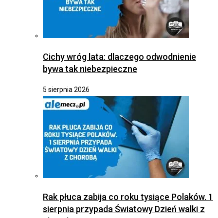
Cichy wróg lata: dlaczego odwodnienie
bywa tak niebezpieczne
5 sierpnia 2026
Rak płuca zabija co roku tysiące Polaków. 1
sierpnia przypada Światowy Dzień walki z